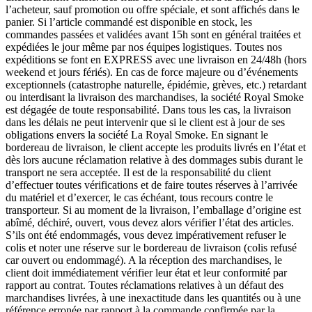
l’acheteur, sauf promotion ou offre spéciale, et sont affichés dans le
panier. Si l’article commandé est disponible en stock, les
commandes passées et validées avant 15h sont en général traitées et
expédiées le jour même par nos équipes logistiques. Toutes nos
expéditions se font en EXPRESS avec une livraison en 24/48h (hors
weekend et jours fériés). En cas de force majeure ou d’événements
exceptionnels (catastrophe naturelle, épidémie, grèves, etc.) retardant
ou interdisant la livraison des marchandises, la société Royal Smoke
est dégagée de toute responsabilité. Dans tous les cas, la livraison
dans les délais ne peut intervenir que si le client est à jour de ses
obligations envers la société La Royal Smoke. En signant le
bordereau de livraison, le client accepte les produits livrés en l’état et
dès lors aucune réclamation relative à des dommages subis durant le
transport ne sera acceptée. Il est de la responsabilité du client
d’effectuer toutes vérifications et de faire toutes réserves à l’arrivée
du matériel et d’exercer, le cas échéant, tous recours contre le
transporteur. Si au moment de la livraison, l’emballage d’origine est
abîmé, déchiré, ouvert, vous devez alors vérifier l’état des articles.
S’ils ont été endommagés, vous devez impérativement refuser le
colis et noter une réserve sur le bordereau de livraison (colis refusé
car ouvert ou endommagé). A la réception des marchandises, le
client doit immédiatement vérifier leur état et leur conformité par
rapport au contrat. Toutes réclamations relatives à un défaut des
marchandises livrées, à une inexactitude dans les quantités ou à une
référence erronée par rapport à la commande confirmée par la