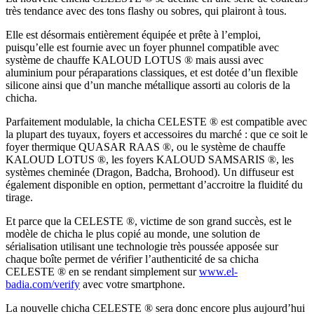
très tendance avec des tons flashy ou sobres, qui plairont à tous.
Elle est désormais entièrement équipée et prête à l’emploi,
puisqu’elle est fournie avec un foyer phunnel compatible avec
système de chauffe KALOUD LOTUS ® mais aussi avec
aluminium pour péraparations classiques, et est dotée d’un flexible
silicone ainsi que d’un manche métallique assorti au coloris de la
chicha.
Parfaitement modulable, la chicha CELESTE ® est compatible avec
la plupart des tuyaux, foyers et accessoires du marché : que ce soit le
foyer thermique QUASAR RAAS ®, ou le système de chauffe
KALOUD LOTUS ®, les foyers KALOUD SAMSARIS ®, les
systèmes cheminée (Dragon, Badcha, Brohood). Un diffuseur est
également disponible en option, permettant d’accroitre la fluidité du
tirage.
Et parce que la CELESTE ®, victime de son grand succès, est le
modèle de chicha le plus copié au monde, une solution de
sérialisation utilisant une technologie très poussée apposée sur
chaque boîte permet de vérifier l’authenticité de sa chicha
CELESTE ® en se rendant simplement sur
www.el-
badia.com/verify
avec votre smartphone.
La nouvelle chicha CELESTE ® sera donc encore plus aujourd’hui