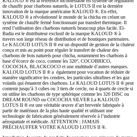
KALOUD ® est la référence incontestable en système de régulation
de chauffe pour charbons naturels, le LOTUS II est la dernière
innovation de la marque américaine KALOUD ®. En effet,
KALOUD ® a révolutionné le monde de la chicha en créant un
système de chauffe fermé fonctionnant par transfert thermique. Il
rend l’utilisation des charbons naturels beaucoup plus facile. El-
Badia est le distributeur exclusif de la marque KALOUD ® à
travers son large réseau de distribution et de boutiques partenaires.
Le KALOUD LOTUS II ® est un dispositif de gestion de la chaleur
conçu et mis au point pour réguler le transfert de chaleur des
charbons de bois naturels pour chicha, notamment les charbons à
base d’écorce de coco, comme les 320°, COCOBRICO,
COCOCHA, BLACKCOCO et une multitude d’autres marques.
KALOUD LOTUS II ® a également pour vocation de réduire de
manière significative les cendres, les particules ultrafines et les gaz
volatils qui émanent des charbons. Le KALOUD LOTUS II ® peut
contenir jusqu’à 3 cubes ou 3 tiers de cercle, ou 4 quarts de cercle si
on utilise les charbons de type sphérique comme les 320 DISC ou
DREAM ROUND ou COCOCHA SILVER La KALOUD
LOTUS II ® est une véritable œuvre d’art brevetée fabriquée à
partir de matériaux de la plus haute qualité et utilisant une
technologie de fabrication généralement réservée à l’industrie
aérospatiale et médicale. ATTENTION : JAMAIS
PRÉCHAUFFER VOTRE KALOUD LOTUS II ®.